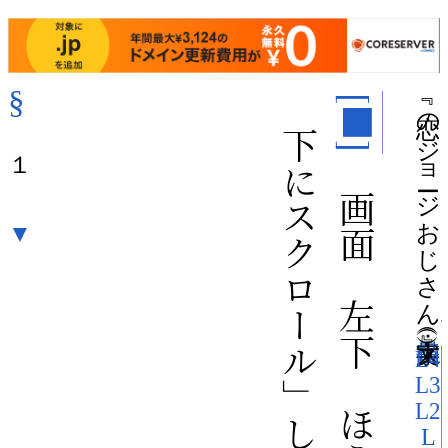
§
「下にスクロール」して次ページへ（
『 恋のジョージおじさん 』（
[■]
１
「画面の左下のほうを押す」か
▼
）（文字大：
L4
L3
L2
L