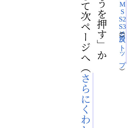
M
S
S2
S3
SS トップ
さらにくわしく