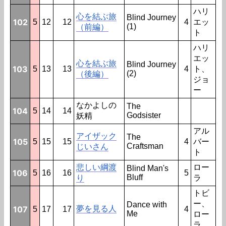
ハリ
心を結ぶ旅
Blind Journey
102
5
12
12
4
エッ
(1)
（前編）
ト
ハリ
エッ
心を結ぶ旅
Blind Journey
103
5
13
13
4
ト、
(2)
（後編）
ジョ
ー
なかよしの
The
104
5
14
14
Godsister
妖精
アル
アイザック
The
105
5
15
15
4
バー
Craftsman
じいさん
ト
悲しい綱渡
ロー
Blind Man's
106
5
16
16
5
Bluff
り
ラ
トビ
ー、
Dance with
107
夢を見る人
5
17
17
4
Me
ロー
ラ