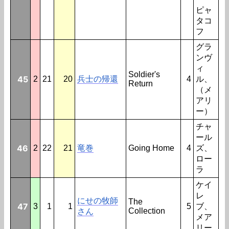
ピャ
タコ
フ
グラ
ンヴ
ィ
Soldier's
45
2
21
20
兵士の帰還
4
ル、
Return
（メ
アリ
ー）
チャ
ール
46
2
22
21
竜巻
Going Home
4
ズ、
ロー
ラ
ケイ
レ
にせの牧師
The
47
3
1
1
5
ブ、
Collection
さん
メア
リー