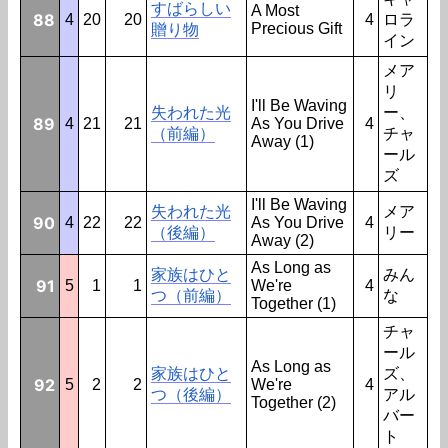
すばらしい
A Most
88
4
20
20
4
ロラ
Precious Gift
贈り物
イン
メア
リ
I'll Be Waving
失われた光
ー、
89
4
21
21
As You Drive
4
（前編）
チャ
Away (1)
ール
ズ
I'll Be Waving
失われた光
メア
90
4
22
22
As You Drive
4
（後編）
リー
Away (2)
As Long as
家族はひと
みん
91
5
1
1
We're
4
つ（前編）
な
Together (1)
チャ
ール
As Long as
家族はひと
ズ、
92
5
2
2
We're
4
つ（後編）
アル
Together (2)
バー
ト