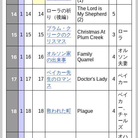
(1)
The Lord is
ローラの祈
14
1
14
14
My Shepherd
5
り（後編）
(2)
プラム・ク
ロー
Christmas At
15
1
15
15
リークのク
3
Plum Creek
ラ
リスマス
オル
オルソン家
Family
16
1
16
16
4
ソン
Quarrel
の出来事
夫妻
ベイカー先
ベイ
17
1
17
17
生のロマン
Doctor's Lady
4
カー
ス
ベイ
カ
ー、
18
救われた町
1
18
18
Plague
4
チャ
ール
ズ
オハ