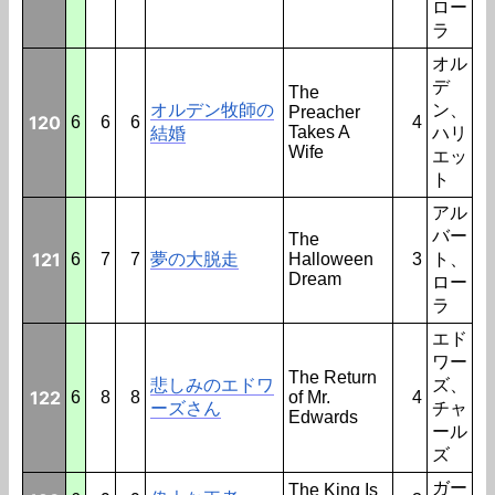
ロー
ラ
オル
デ
The
オルデン牧師の
ン、
Preacher
120
6
6
6
4
Takes A
結婚
ハリ
Wife
エッ
ト
アル
バー
The
121
6
7
7
夢の大脱走
Halloween
3
ト、
Dream
ロー
ラ
エド
ワー
The Return
悲しみのエドワ
ズ、
122
6
8
8
of Mr.
4
ーズさん
チャ
Edwards
ール
ズ
ガー
The King Is