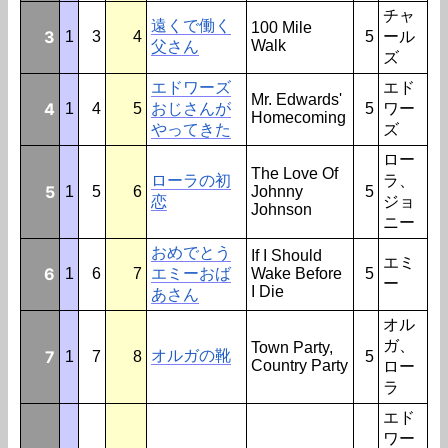
チャ
遠くで働く
100 Mile
3
1
3
4
5
ール
Walk
父さん
ズ
エドワーズ
エド
Mr. Edwards'
4
1
4
5
おじさんが
5
ワー
Homecoming
やってきた
ズ
ロー
The Love Of
ローラの初
ラ、
5
1
5
6
Johnny
5
恋
ジョ
Johnson
ニー
おめでとう
If I Should
エミ
6
1
6
7
エミーおば
Wake Before
5
ー
I Die
あさん
オル
ガ、
Town Party,
7
オルガの靴
1
7
8
5
Country Party
ロー
ラ
エド
ワー