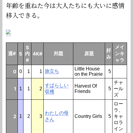
年齢を重ねた今は大人たちにも大いに感情
移入できる。
メイ
S
好
通#
内
邦題
原題
ンキ
S
4K#
み
#
ャラ
Little House
0
旅立ち
0
1
1
5
on the Prairie
チャ
すばらしい
Harvest Of
1
1
1
2
5
ール
Friends
収穫
ズ
ロー
ラ、
わたしの母
2
1
2
3
Country Girls
5
キャ
さん
ロラ
イン