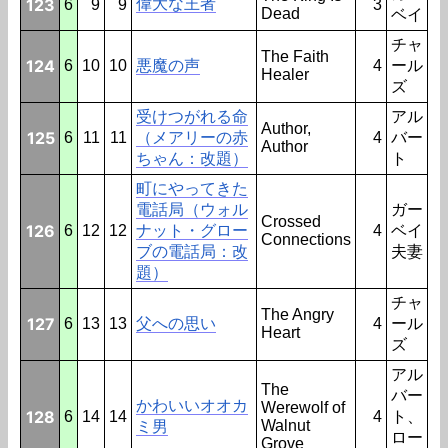
123
偉大な王者
6
9
9
3
Dead
ベイ
チャ
The Faith
124
6
10
10
悪魔の声
4
ール
Healer
ズ
受けつがれる命
アル
Author,
125
6
11
11
（メアリーの赤
4
バー
Author
ちゃん：改題）
ト
町にやってきた
電話局（ウォル
ガー
Crossed
126
6
12
12
ナット・グロー
4
ベイ
Connections
ブの電話局：改
夫妻
題）
チャ
The Angry
127
6
13
13
父への思い
4
ール
Heart
ズ
アル
The
バー
かわいいオオカ
Werewolf of
128
6
14
14
4
ト、
Walnut
ミ男
ロー
Grove