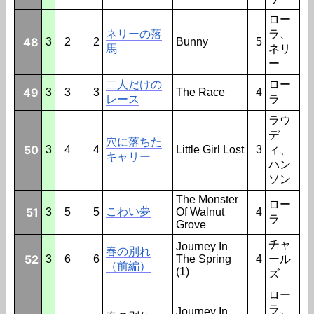
ロー
ネリーの落
ラ、
48
3
2
2
Bunny
5
馬
ネリ
ー
二人だけの
ロー
49
3
3
3
The Race
4
レース
ラ
ラウ
デ
穴に落ちた
50
3
4
4
Little Girl Lost
3
ィ、
キャリー
ハン
ソン
The Monster
ロー
51
こわい夢
3
5
5
Of Walnut
4
ラ
Grove
チャ
Journey In
春の別れ
52
3
6
6
The Spring
4
ール
（前編）
(1)
ズ
ロー
ラ、
Journey In