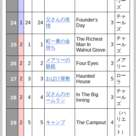
ワー
ズ
チャ
父さんの友
Founder's
24
1
24
24
3
ール
Day
情
ズ
チャ
The Richest
町一番の金
25
2
1
1
Man In
3
ール
持ち
Walnut Grove
ズ
メアリーの
メア
26
2
2
2
Four Eyes
3
眼鏡
リー
ロー
Haunted
27
おばけ屋敷
2
3
3
5
House
ラ
チャ
父さんのホ
In The Big
28
2
4
4
3
ール
Inning
ームラン
ズ
（ハ
リエ
29
キャンプ
2
5
5
The Campout
4
ッ
ト）