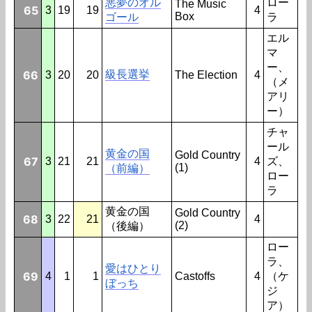
悪夢のオル
ロー
The Music
65
3
19
19
4
Box
ゴール
ラ
エル
マ
ー、
66
級長選挙
3
20
20
The Election
4
（メ
アリ
ー）
チャ
ール
黄金の国
Gold Country
67
3
21
21
4
ズ、
(1)
（前編）
ロー
ラ
黄金の国
Gold Country
68
3
22
21
4
(2)
（後編）
ロー
ラ、
愛はひとり
69
4
1
1
Castoffs
4
（ケ
ぼっち
ジ
ア）