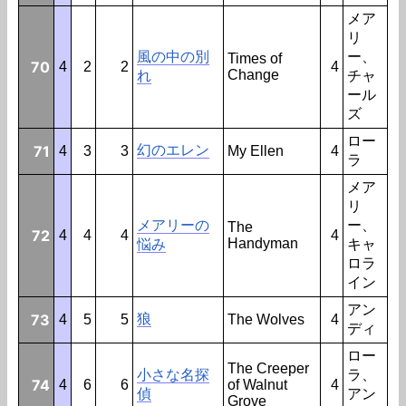
メア
リ
風の中の別
ー、
Times of
70
4
2
2
4
Change
れ
チャ
ール
ズ
ロー
71
幻のエレン
4
3
3
My Ellen
4
ラ
メア
リ
メアリーの
ー、
The
72
4
4
4
4
Handyman
悩み
キャ
ロラ
イン
アン
73
狼
4
5
5
The Wolves
4
ディ
ロー
The Creeper
小さな名探
ラ、
74
4
6
6
of Walnut
4
偵
アン
Grove