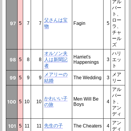
アル
バー
ト、
父さんは宝
ロー
97
5
7
7
Fagin
5
物
ラ、
チャ
ール
ズ
オルソン夫
ハリ
Harriet's
98
5
8
8
人は新聞記
3
エッ
Happenings
者
ト
メアリーの
メア
99
5
9
9
The Wedding
3
結婚
リー
アル
バー
かわいい子
Men Will Be
100
5
10
10
4
ト、
Boys
の旅
アン
ディ
アン
101
先生の子
5
11
11
The Cheaters
4
ディ