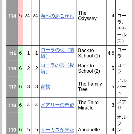
ー
ト、
The
114
5
24
24
海へのあこがれ
4
ロー
Odyssey
ラ、
チャ
ール
ズ）
ローラの恋（前
ロー
Back to
115
6
1
1
4.5
School (1)
編）
ラ
ローラの恋（後
ロー
Back to
116
6
2
2
5
School (2)
編）
ラ
アル
The Family
117
6
3
3
家族
5
バー
Tree
ト
メア
The Third
118
メアリーの奇跡
6
4
4
3
Miracle
リー
オル
ソ
119
6
5
5
サーカスが来た
Annabelle
4
ン、