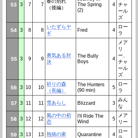
春の別れ
53
3
7
7
The Spring
4
チャ
（後編）
(2)
ール
ズ
いたずらヤ
ロー
54
3
8
8
Fred
4
ギ
ラ
メア
リ
勇気ある対
ー、
The Bully
55
3
9
9
4
Boys
決
チャ
ール
ズ
祈りの森
ロー
The Hunters
56
3
10
10
5
(90 min)
（長編）
ラ
みん
57
雪あらし
3
11
11
Blizzard
3
な
風の中の初
メア
I'll Ride The
58
3
12
12
5
Wind
恋
リー
ロー
59
熱病の家
3
13
13
Quarantine
4
ラ