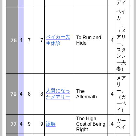
ディ
ベイ
カ
ー、
（メ
ベイカー先
アリ
To Run and
75
4
7
7
4
Hide
生休診
ー、
スタ
ンレ
ー夫
妻）
メア
リ
人質になっ
ー、
The
76
4
8
8
4
Aftermath
たメアリー
（ガ
ーベ
イ）
The High
ガー
77
誤解
4
9
9
Cost of Being
4
ベイ
Right