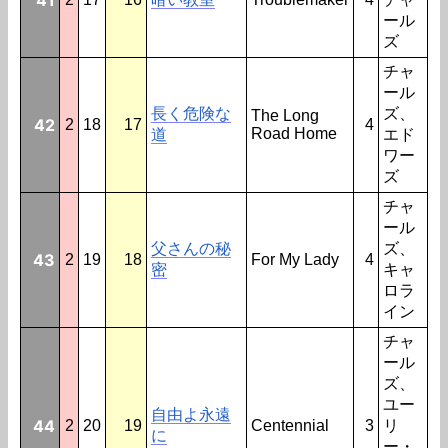
ール
ズ
チャ
ール
長く危険な
ズ、
The Long
42
2
18
17
4
Road Home
道
エド
ワー
ズ
チャ
ール
父さんの秘
ズ、
43
2
19
18
For My Lady
4
密
キャ
ロラ
イン
チャ
ール
ズ、
ユー
自由よ永遠
44
2
20
19
Centennial
3
リ
に
ー・