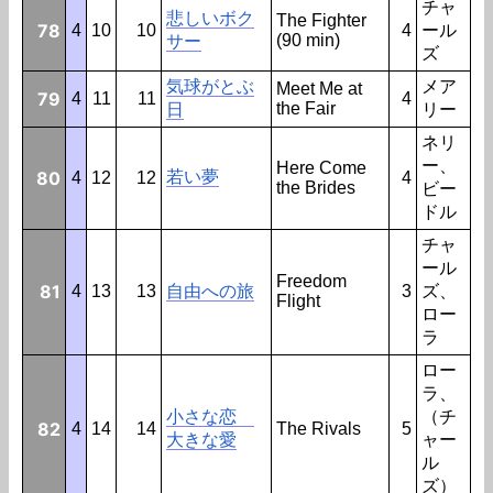
チャ
悲しいボク
The Fighter
78
4
10
10
4
ール
(90 min)
サー
ズ
気球がとぶ
メア
Meet Me at
79
4
11
11
4
the Fair
日
リー
ネリ
ー、
Here Come
80
若い夢
4
12
12
4
the Brides
ビー
ドル
チャ
ール
Freedom
81
4
13
13
自由への旅
3
ズ、
Flight
ロー
ラ
ロー
ラ、
小さな恋
（チ
82
4
14
14
The Rivals
5
大きな愛
ャー
ル
ズ）