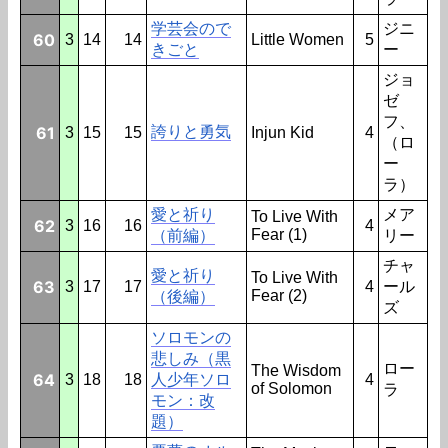
学芸会ので
ジニ
60
3
14
14
Little Women
5
きごと
ー
ジョ
ゼ
フ、
61
誇りと勇気
3
15
15
Injun Kid
4
（ロ
ー
ラ）
愛と祈り
メア
To Live With
62
3
16
16
4
Fear (1)
（前編）
リー
チャ
愛と祈り
To Live With
63
3
17
17
4
ール
Fear (2)
（後編）
ズ
ソロモンの
悲しみ（黒
ロー
The Wisdom
64
3
18
18
人少年ソロ
4
of Solomon
ラ
モン：改
題）