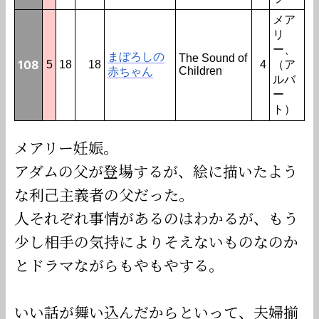
メア
リ
ー、
まぼろしの
The Sound of
108
5
18
18
4
（ア
Children
赤ちゃん
ルバ
ー
ト）
メアリー妊娠。
アダムの父が登場するが、絵に描いたよう
な利己主義者の父だった。
人それぞれ事情があるのはわかるが、もう
少し相手の気持によりそえないものなのか
とドラマながらもやもやする。
いい話が舞い込んだからといって、夫婦揃