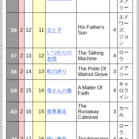
メア
リー
エド
ワー
His Father's
36
2
12
11
父と子
4
ズ、
Son
ジョ
ン
いつわりの
ロー
The Talking
37
2
13
12
4
Machine
友情
ラ
メア
The Pride Of
38
町の誇り
2
14
13
3
Walnut Grove
リー
キャ
A Matter Of
39
2
15
14
母さんの傷
4
ロラ
Faith
イン
The
カー
40
貨車暴走
2
16
15
Runaway
3
ル
Caboose
ロー
ラ、
41
2
17
16
暗い教室
Troublemaker
4
チャ