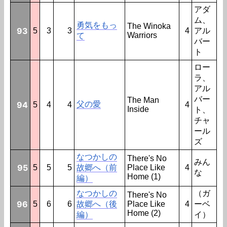
アダ
ム、
勇気をもっ
The Winoka
93
5
3
3
4
アル
Warriors
て
バー
ト
ロー
ラ、
アル
バー
The Man
94
父の愛
5
4
4
4
Inside
ト、
チャ
ール
ズ
なつかしの
There's No
みん
95
5
5
5
故郷へ（前
Place Like
4
な
Home (1)
編）
なつかしの
（ガ
There's No
96
5
6
6
故郷へ（後
Place Like
4
ーベ
Home (2)
編）
イ）