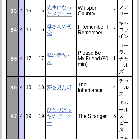
先生になっ
メア
Whisper
83
4
15
15
4
Country
たメアリー
リー
キャ
母さんの初
I Remember, I
84
4
16
16
4
ロラ
Remember
恋
イン
ロー
ラ、
Please Be
私の赤ちゃ
85
4
17
17
My Friend (90
1
チャ
ん
min)
ール
ズ
チャ
The
86
4
18
18
夢を見た町
4
ール
Inheritance
ズ
チャ
ひとりぼっ
ール
87
4
19
19
ちのピータ
The Stranger
5
ズ、
ー
ピー
ター
キャ