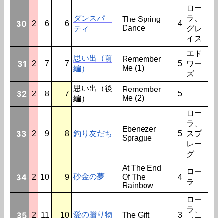
ロー
ダンスパー
ラ、
The Spring
30
2
6
6
4
Dance
ティ
グレ
イス
エド
思い出（前
Remember
31
2
7
7
5
ワー
Me (1)
編）
ズ
思い出（後
Remember
32
2
8
7
5
Me (2)
編）
ロー
ラ、
Ebenezer
33
2
9
8
釣り友だち
5
スプ
Sprague
レー
グ
At The End
ロー
34
砂金の夢
2
10
9
Of The
4
ラ
Rainbow
ロー
ラ、
35
愛の贈り物
2
11
10
The Gift
3