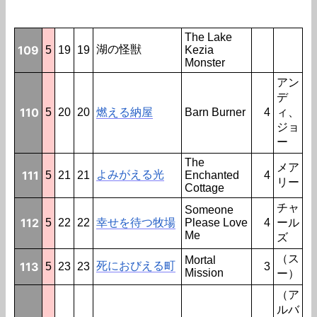
The Lake
109
湖の怪獣
5
19
19
Kezia
Monster
アン
デ
110
5
20
20
燃える納屋
Barn Burner
4
ィ、
ジョ
ー
The
メア
111
よみがえる光
5
21
21
Enchanted
4
リー
Cottage
チャ
Someone
112
5
22
22
幸せを待つ牧場
Please Love
4
ール
Me
ズ
（ス
Mortal
113
死におびえる町
5
23
23
3
Mission
ー）
（ア
ルバ