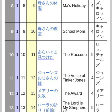
母さんの休
ズ、
8
1
8
9
Ma's Holiday
4
暇
キャ
ロラ
イン
キャ
母さんの教
9
1
9
10
School Mom
4
ロラ
室
イン
ロー
ラ、
あらいぐま
10
1
10
11
The Raccoon
5
チャ
見つけた
ール
ズ
ジョーンズ
ジョ
The Voice of
11
1
11
12
おじさんの
4
ーン
Tinker Jones
鐘
ズ
メアリーの
メア
12
1
12
13
The Award
4
失敗
リー
The Lord is
ローラの祈
ロー
13
1
13
14
My Shepherd
5
り（前編）
ラ