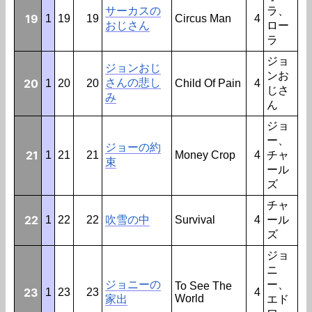
サーカスの
ラ、
19
1
19
19
Circus Man
4
おじさん
ロー
ラ
ジョ
ジョンおじ
ンお
20
さんの悲し
1
20
20
Child Of Pain
4
じさ
み
ん
ジョ
ー、
ジョーの約
21
1
21
21
Money Crop
4
チャ
束
ール
ズ
チャ
22
1
22
22
吹雪の中
Survival
4
ール
ズ
ジョ
ニ
ジョニーの
ー、
To See The
23
1
23
23
4
World
家出
エド