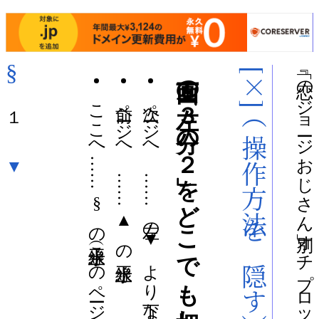
§
画面の「左３分の２」をどこでも押して操作。
『 「恋のジョージおじさん」別オチプロット 「純愛」編 』（
[×]（操作方法を隠す）
ここへ …… § の水平線上（このページでは元のページに戻る）
前ページへ …… ▲ の水平線上
次ページへ …… 左の▼ より下ならどこでも
１
▼