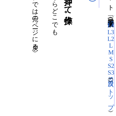
）（文字大：
L4
L3
L2
L
M
S
S2
S3
SS トップ