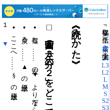
１
□ 画面の「左３分の２」をどこでも押して操作。
《読みかた》
『 幸福な生活 』（
ここへ …… § の水平線上
戻る …… ▲ の水平線上
進む …… 左の▼ より下ならどこでも
→横書き
▼
）（文字大：
L4
L3
L2
L
M
S
S2
S3