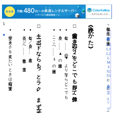
１
□ キーボードならもっとラク。まず［２］キーで次ページへ。
□ 画面の「左３分の２」をどこでも押して操作。
《読みかた》
『 幸福な生活 』（
→横書き
▼
文字の大きさを変えたいときは右端の「文字大」で。
各ページへ …… 数字キー、英字キー
進む／戻る …… 左右キー
ここへ …… § の水平線上
戻る …… ▲ の水平線上
進む …… 左の▼ より下ならどこでも
）（文字大：
L4
L3
L2
L
M
S
S2
S3
→戻る
→SSトップ