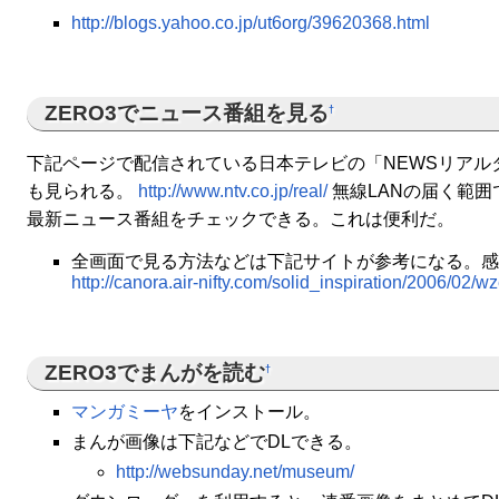
http://blogs.yahoo.co.jp/ut6org/39620368.html
ZERO3でニュース番組を見る
†
下記ページで配信されている日本テレビの「NEWSリアルタ
も見られる。
http://www.ntv.co.jp/real/
無線LANの届く範囲
最新ニュース番組をチェックできる。これは便利だ。
全画面で見る方法などは下記サイトが参考になる。感
http://canora.air-nifty.com/solid_inspiration/2006/02/
ZERO3でまんがを読む
†
マンガミーヤ
をインストール。
まんが画像は下記などでDLできる。
http://websunday.net/museum/