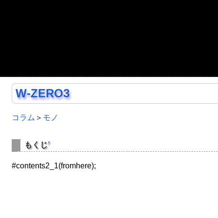
W-ZERO3
コラム
＞
モノ
†
もくじ
#contents2_1(fromhere);