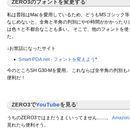
ZERO3のフォントを変更する
†
私は普段はMacを愛用しているため、どうもMSゴシック
なじめないと、全角と半角の判別にやや時間がかかったり
は色々と不都合なことも多い。 そこで、他のフォントを使
た。
↓お世話になったサイト
Smart-PDA.net - フォントを変えよう
*
今のところSH G30-Mを愛用。 これならば全半角の判別も
便利だ！
ZERO3で
YouTube
を見る
†
うちのZERO3ではまだうまくいってません……。
Amazon.
見れたら便利そう。