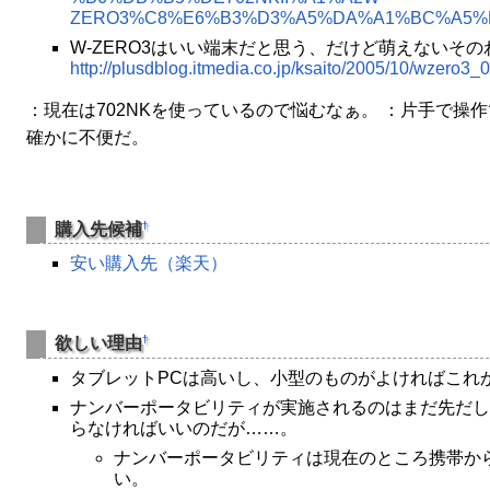
ZERO3%C8%E6%B3%D3%A5%DA%A1%BC%A5%
W-ZERO3はいい端末だと思う、だけど萌えないそ
http://plusdblog.itmedia.co.jp/ksaito/2005/10/wzero3_0
：現在は702NKを使っているので悩むなぁ。 ：片手で操
確かに不便だ。
†
購入先候補
安い購入先（楽天）
†
欲しい理由
タブレットPCは高いし、小型のものがよければこれ
ナンバーポータビリティが実施されるのはまだ先だし
らなければいいのだが……。
ナンバーポータビリティは現在のところ携帯か
い。