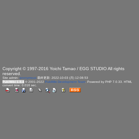
Copyright © 1997-2016 Yoichi Tamao / EGG STUDIO All rights
reserved.
Site admin:
anonymous
最終更新: 2022-10-03 (月) 12:08:53
PukiWiki 1.5.4
© 2001-2022
PukiWiki Development Team
. Powered by PHP 7.0.33. HTML
convert time: 0.016 sec.