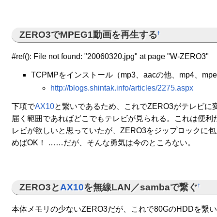
ZERO3でMPEG1動画を再生する
†
#ref(): File not found: "20060320.jpg" at page "W-ZERO3"
TCPMPをインストール（mp3、aacの他、mp4、mp
http://blogs.shintak.info/articles/2275.aspx
下項で
AX10
と繋いであるため、これでZERO3がテレビに
届く範囲であればどこでもテレビが見られる。これは便利だ
レビが欲しいと思っていたが、ZERO3をジップロックに
めばOK！ ……だが、そんな勇気は今のところない。
ZERO3と
AX10
を無線LAN／sambaで繋ぐ
†
本体メモリの少ないZERO3だが、これで80GのHDDを繋