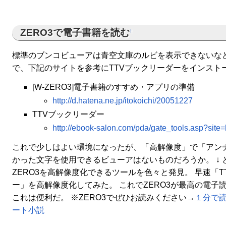
ZERO3で電子書籍を読む
†
標準のブンコビューアは青空文庫のルビを表示できないな
で、下記のサイトを参考にTTVブックリーダーをインスト
[W-ZERO3]電子書籍のすすめ・アプリの準備
http://d.hatena.ne.jp/itokoichi/20051227
TTVブックリーダー
http://ebook-salon.com/pda/gate_tools.asp?site
これで少しはよい環境になったが、「高解像度」で「アン
かった文字を使用できるビューアはないものだろうか。 ↓ 
ZERO3を高解像度化できるツールを色々と発見。 早速「T
ー」を高解像度化してみた。 これでZERO3が最高の電子
これは便利だ。 ※ZERO3でぜひお読みください→
１分で
ート小説