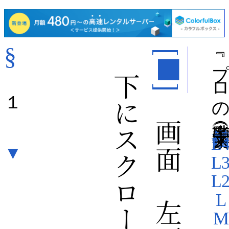
§
『 プロの助言者 』
[■]
１
）（文字大
L
▼
L
L