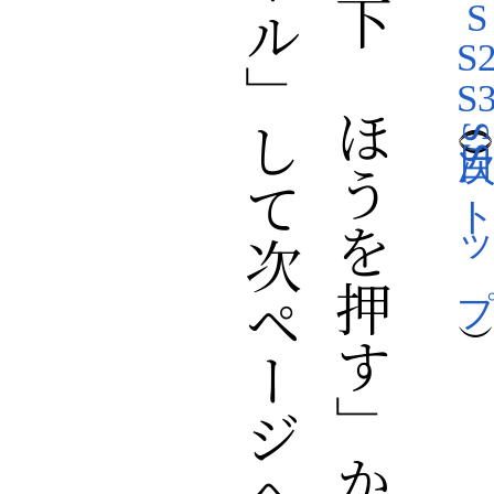
「下にスクロール」して次ページへ（
「画面の左下のほうを押す」か
S
S
SS トッ