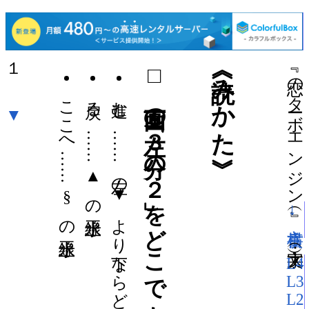
１
□ 画面の「左３分の２」をどこでも押して操作。
《読みかた》
『 恋のターボエンジン 』（
ここへ …… § の水平線上
戻る …… ▲ の水平線上
進む …… 左の▼ より下ならどこでも
▼
→横書き
）（文字大：
L4
L3
L2