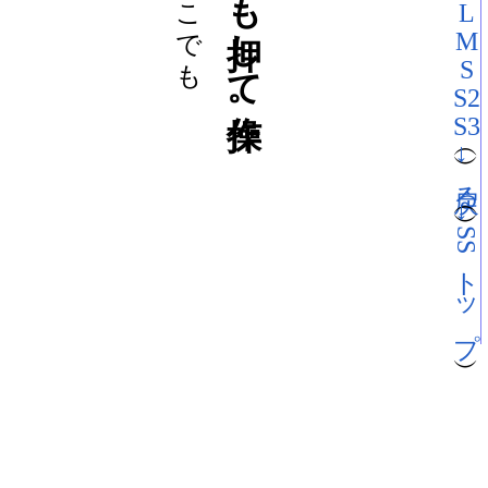
L
M
S
S2
S3
→戻る
→SSトップ