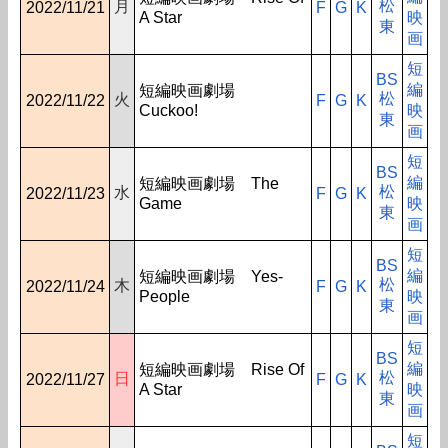
松
月
2022/11/21
F
G
K
A Star
映
東
画
短
BS
編
短編映画劇場
松
火
2022/11/22
F
G
K
Cuckoo!
映
東
画
短
BS
編
短編映画劇場 The
松
水
2022/11/23
F
G
K
Game
映
東
画
短
BS
編
短編映画劇場 Yes-
松
木
2022/11/24
F
G
K
People
映
東
画
短
BS
編
短編映画劇場 Rise Of
松
日
2022/11/27
F
G
K
A Star
映
東
画
短