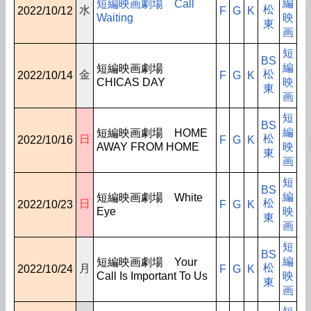
編
短編映画劇場 Call
松
水
2022/10/12
F
G
K
Waiting
映
東
画
短
BS
編
短編映画劇場
松
金
2022/10/14
F
G
K
CHICAS DAY
映
東
画
短
BS
編
短編映画劇場 HOME
松
日
2022/10/16
F
G
K
AWAY FROM HOME
映
東
画
短
BS
編
短編映画劇場 White
松
日
2022/10/23
F
G
K
Eye
映
東
画
短
BS
編
短編映画劇場 Your
松
月
2022/10/24
F
G
K
Call Is Important To Us
映
東
画