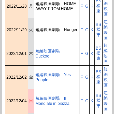
BS
編
短編映画劇場 HOME
松
月
2022/11/28
F
G
K
AWAY FROM HOME
映
東
画
短
BS
編
松
火
短編映画劇場 Hunger
2022/11/29
F
G
K
映
東
画
短
BS
編
短編映画劇場
松
木
2022/12/01
F
G
K
Cuckoo!
映
東
画
短
BS
編
短編映画劇場 Yes-
松
金
2022/12/02
F
G
K
People
映
東
画
短
BS
編
短編映画劇場 Il
松
日
2022/12/04
F
G
K
Mondiale in piazza
映
東
画