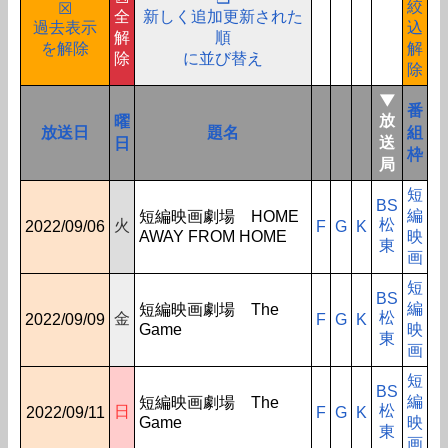
絞
☒
全
新しく追加更新された
過去表示
込
解
順
を解除
解
除
に並び替え
除
▼
番
放
曜
放送日
題名
組
送
日
枠
局
短
BS
編
短編映画劇場 HOME
松
火
2022/09/06
F
G
K
AWAY FROM HOME
映
東
画
短
BS
編
短編映画劇場 The
松
金
2022/09/09
F
G
K
Game
映
東
画
短
BS
編
短編映画劇場 The
松
日
2022/09/11
F
G
K
Game
映
東
画