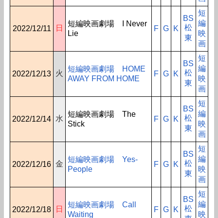
短
BS
編
短編映画劇場 I Never
松
日
2022/12/11
F
G
K
Lie
映
東
画
短
BS
編
短編映画劇場 HOME
松
火
2022/12/13
F
G
K
AWAY FROM HOME
映
東
画
短
BS
編
短編映画劇場 The
松
水
2022/12/14
F
G
K
Stick
映
東
画
短
BS
編
短編映画劇場 Yes-
松
金
2022/12/16
F
G
K
People
映
東
画
短
BS
編
短編映画劇場 Call
松
日
2022/12/18
F
G
K
Waiting
映