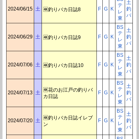
土
テ
2024/06/15
土
F
G
K
釣
🆞釣りバカ日誌8
レ
バ
東
BS
土
テ
2024/06/29
土
F
G
K
釣
🆞釣りバカ日誌9
レ
バ
東
BS
土
テ
2024/07/06
土
F
G
K
釣
🆞釣りバカ日誌10
レ
バ
東
BS
土
テ
🆞花のお江戸の釣りバ
2024/07/13
土
F
G
K
釣
レ
カ日誌
バ
東
BS
土
テ
🆞釣りバカ日誌イレブ
2024/07/20
土
F
G
K
釣
レ
ン
バ
東
BS