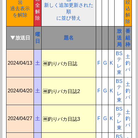
絞
☒
全
新しく追加更新された
過去表示
込
解
順
を解除
解
除
に並び替え
除
放
番
曜
▼放送日
題名
送
組
日
局
枠
BS
土
テ
2024/04/13
土
F
G
K
釣
🆞釣りバカ日誌
レ
バ
東
BS
土
テ
2024/04/20
土
F
G
K
釣
🆞釣りバカ日誌2
レ
バ
東
BS
土
テ
2024/04/27
土
F
G
K
釣
🆞釣りバカ日誌3
レ
バ
東
BS