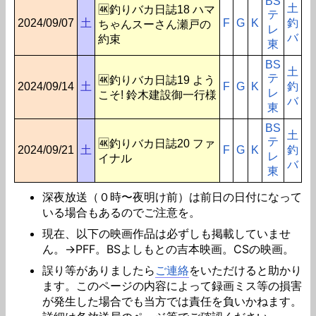
BS
土
🆞釣りバカ日誌18 ハマ
テ
2024/09/07
土
F
G
K
釣
ちゃんスーさん瀬戸の
レ
バ
約束
東
BS
土
テ
🆞釣りバカ日誌19 よう
2024/09/14
土
F
G
K
釣
レ
こそ! 鈴木建設御一行様
バ
東
BS
土
テ
🆞釣りバカ日誌20 ファ
2024/09/21
土
F
G
K
釣
レ
イナル
バ
東
深夜放送（０時〜夜明け前）は前日の日付になって
いる場合もあるのでご注意を。
現在、以下の映画作品は必ずしも掲載していませ
ん。→PFF。BSよしもとの吉本映画。CSの映画。
誤り等がありましたら
ご連絡
をいただけると助かり
ます。このページの内容によって録画ミス等の損害
が発生した場合でも当方では責任を負いかねます。