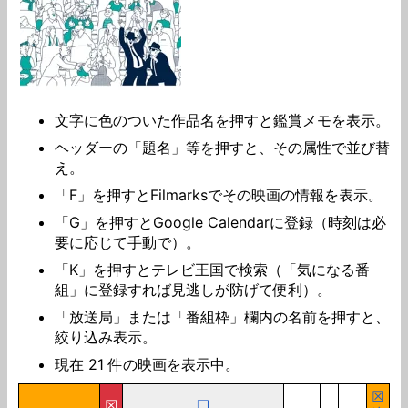
文字に色のついた作品名を押すと鑑賞メモを表示。
ヘッダーの「題名」等を押すと、その属性で並び替
え。
「F」を押すとFilmarksでその映画の情報を表示。
「G」を押すとGoogle Calendarに登録（時刻は必
要に応じて手動で）。
「K」を押すとテレビ王国で検索（「気になる番
組」に登録すれば見逃しが防げて便利）。
「放送局」または「番組枠」欄内の名前を押すと、
絞り込み表示。
現在
21
件の映画を表示中。
☒
☒
❑