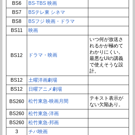
BS6
BS-TBS 映画
BS7
BSテレ東 シネマ
BS8
BSフジ 映画・ドラマ
BS11
映画
いつ何が放送さ
れるかが極めて
わかりにくい。
ドラマ・映画
BS12
最悪なUIの講義
で使えそうな設
計。
BS12
土曜洋画劇場
BS12
日曜アニメ劇場
テキスト表示が
松竹東急-映画月間
BS260
ない欠陥あり。
BS260
松竹東急-洋画
BS260
松竹東急-邦画
3
チバ映画