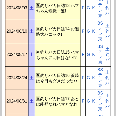
土
テ
🆞釣りバカ日誌13 ハマ
2024/08/03
土
F
G
K
釣
レ
ちゃん危機一髪!
バ
東
BS
土
テ
🆞釣りバカ日誌14 お遍
2024/08/10
土
F
G
K
釣
レ
路大パニック!
バ
東
BS
土
テ
🆞釣りバカ日誌15 ハマ
2024/08/17
土
F
G
K
釣
レ
ちゃんに明日はない!?
バ
東
BS
土
テ
🆞釣りバカ日誌16 浜崎
2024/08/24
土
F
G
K
釣
レ
は今日もダメだった♪♪
バ
東
BS
土
テ
🆞釣りバカ日誌17 あと
2024/08/31
土
F
G
K
釣
レ
は能登なれハマとなれ!
バ
東