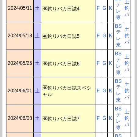
土
テ
2024/05/11
土
F
G
K
釣
🆞釣りバカ日誌4
レ
バ
東
BS
土
テ
2024/05/18
土
F
G
K
釣
🆞釣りバカ日誌5
レ
バ
東
BS
土
テ
2024/05/25
土
F
G
K
釣
🆞釣りバカ日誌6
レ
バ
東
BS
土
テ
🆞釣りバカ日誌スペシ
2024/06/01
土
F
G
K
釣
レ
ャル
バ
東
BS
土
テ
2024/06/08
土
F
G
K
釣
🆞釣りバカ日誌7
レ
バ
東
BS