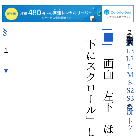
§
「下にスクロール」して次ページへ（
『 転人生 』（
[■]
）（文字大：
L4
１
「画面の左下のほうを押す」か
L3
L2
L
▼
M
S
S2
S3
SS トップ