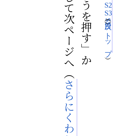
S2
S3
SS トップ
さらにくわしく