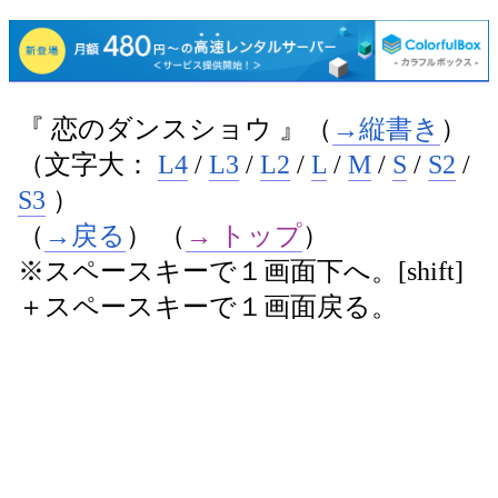
『 恋のダンスショウ 』（
→縦書き
）
（文字大：
L4
/
L3
/
L2
/
L
/
M
/
S
/
S2
/
S3
）
（
→戻る
） （
→ トップ
）
※スペースキーで１画面下へ。[shift]
＋スペースキーで１画面戻る。