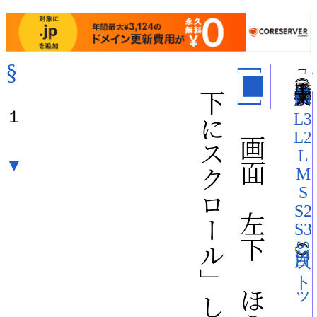
§
「下にスクロール」して次ページへ（
『 赤毛恋盟 』（
[■]
）（文字大：
L4
１
「画面の左下のほうを押す」か
L3
L2
L
▼
M
S
S2
S3
SS トップ